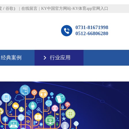
度
/
谷歌
）
|
在线留言
|
KY中国官方网站-KY体育app官网入口
0731-81671998
0512-66806280
经典案例
行业应用