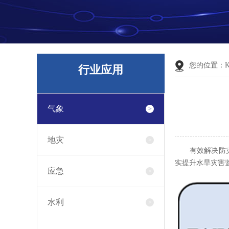
您的位置：
行业应用
气象
地灾
有效解决防
实提升水旱灾害
应急
水利