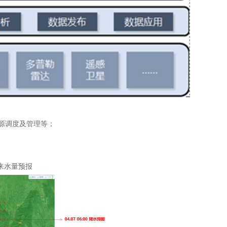
源调度及管理等；
、来水量预报