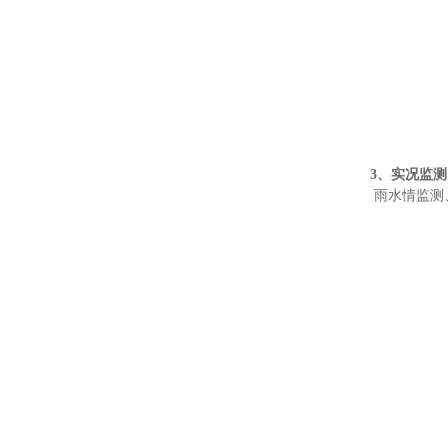
3、实况监测
雨水情监测