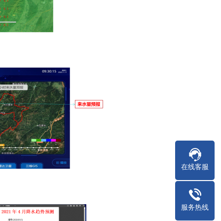
在线客服
服务热线