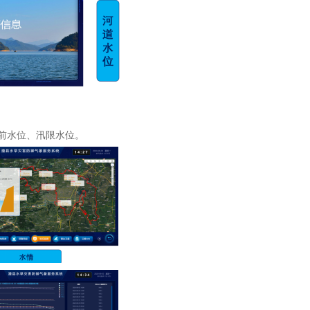
前水位、汛限水位。