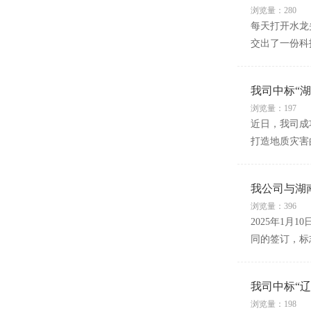
浏览量：280
每天打开水龙
交出了一份科
我司中标“
浏览量：197
近日，我司成
打造地质灾害
我公司与湖
浏览量：396
2025年1
同的签订，标
我司中标“
浏览量：198