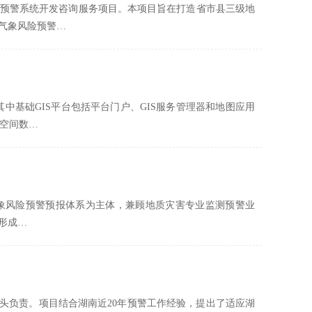
预警系统开发咨询服务项目。本项目旨在打造省市县三级地
气象风险预警…
，其中基础GIS平台包括平台门户、GIS服务管理器和地图应用
、空间数…
象风险预警预报体系为主体，兼顾地质灾害专业监测预警业
形成…
头负责。项目结合湖南近20年预警工作经验，提出了适应湖