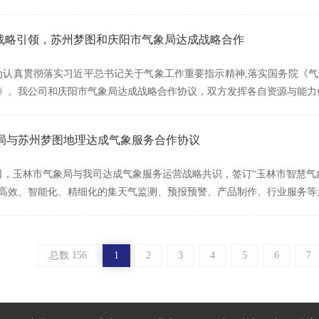
”战略引领，苏州梦图和庆阳市气象局达成战略合作
月，为认真贯彻落实习近平总书记关于气象工作重要指示精神,落实国务院《气象
》。我公司和庆阳市气象局达成战略合作协议，双方发挥各自资源与能力
局与苏州梦图地理达成气象服务合作协议
月19日，玉林市气象局与我司达成气象服务运营战略共识，签订“玉林市智
高效、智能化、精细化的集天气监测、预报预警、产品制作、行业服务等
总数 156
1
2
3
4
5
6
7