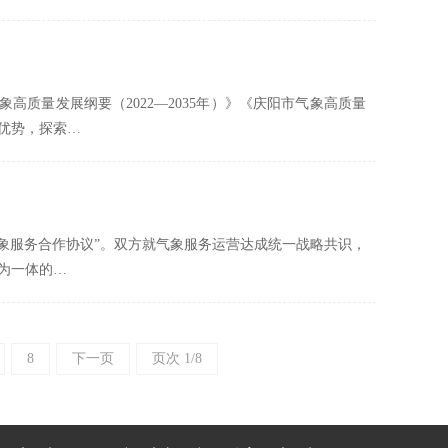
高质量发展纲要（2022—2035年）》《庆阳市气象高质量
优势，探索…
慧气象服务合作协议”。双方就气象服务运营达成统一战略共识，
为一体的…
8
下一页
页次 1/8