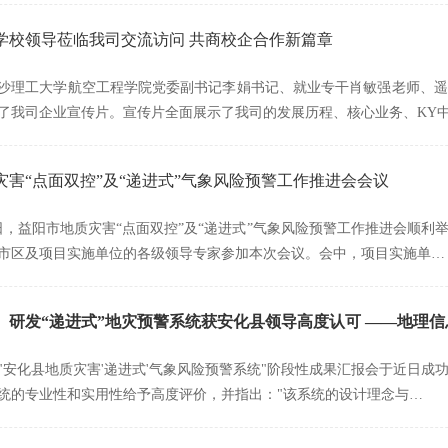
学校领导莅临我司交流访问 共商校企合作新篇章
，长沙理工大学航空工程学院党委副书记李娟书记、就业专干肖敏强老师、
了我司企业宣传片。宣传片全面展示了我司的发展历程、核心业务、KY中国
灾害“点面双控”及“递进式”气象风险预警工作推进会会议
1月4日，益阳市地质灾害“点面双控”及“递进式”气象风险预警工作推进会
市区及项目实施单位的各级领导专家参加本次会议。会中，项目实施单…
】研发“递进式”地灾预警系统获安化县领导高度认可 ——地理
"安化县地质灾害'递进式'气象风险预警系统"阶段性成果汇报会于近日
统的专业性和实用性给予高度评价，并指出："该系统的设计理念与…