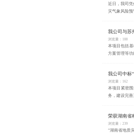
近日，我司凭
灾气象风险预
我公司与苏
浏览量：188
本项目包括基
方案管理等功
我公司中标
浏览量：162
本项目紧密围
务，建设完善
荣获湖南省
浏览量：239
“湖南省地质