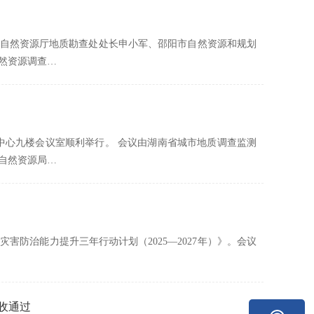
，省自然资源厅地质勘查处处长申小军、邵阳市自然资源和规划
然资源调查…
嘉熙中心九楼会议室顺利举行。 会议由湖南省城市地质调查监测
自然资源局…
害防治能力提升三年行动计划（2025—2027年）》。会议
收通过