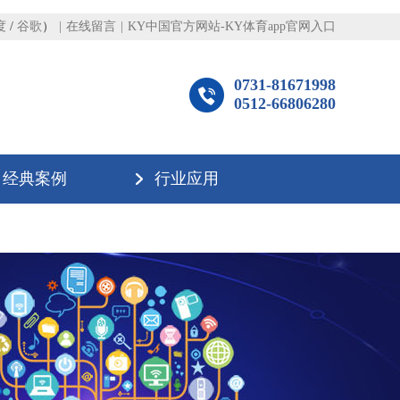
度
/
谷歌
）
|
在线留言
|
KY中国官方网站-KY体育app官网入口
0731-81671998
0512-66806280
经典案例
行业应用