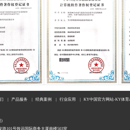
们
|
产品服务
|
经典案例
|
行业应用
|
KY中国官方网站-KY体育
赵)
路101号致远国际商务大厦南楼503室