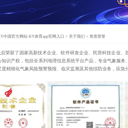
KY中国官方网站-KY体育app官网入口
>
关于我们
>
资质荣誉
荣获了国家高新技术企业、软件研发企业、民营科技企业、苏
心知识产权，包括全系列地理信息系统平台产品，专业气象服务
尺度精细化气象风险预警预报、临灾监测及其他综防业务，应急