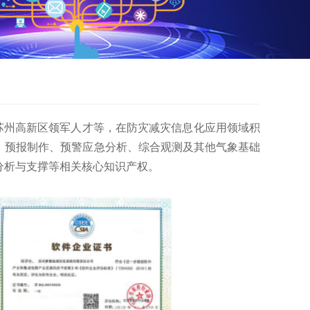
州高新区领军人才等，在防灾减灾信息化应用领域积
、预报制作、预警应急分析、综合观测及其他气象基础
分析与支撑等相关
核心知识产权
。