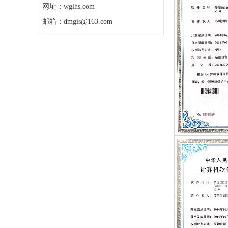
网址：wglhs.com
邮箱：dmgis@163.com