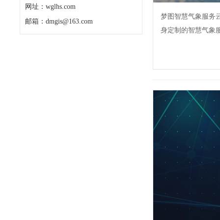
网址：wglhs.com
梦图智慧气象服务
邮箱：dmgis@163.com
身定制的智慧气象