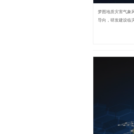
梦图地质灾害气象
导向，研发建设临