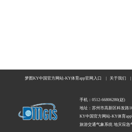
梦图KY中国官方网站-KY体育app官网入口
|
关于我们
|
手机：0512-66806280(赵)
地址：苏州市高新区科发路10
KY中国官方网站-KY体育a
旅游交通气象系统
地灾应急