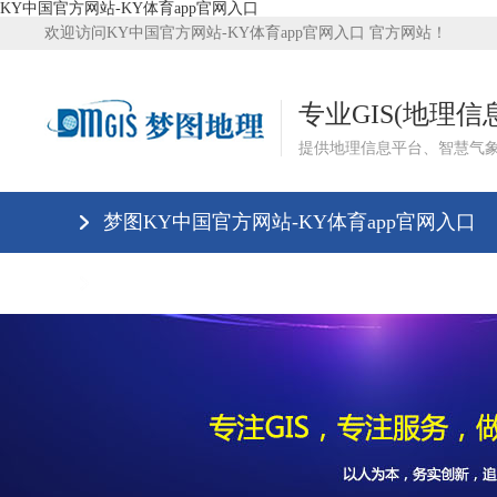
KY中国官方网站-KY体育app官网入口
欢迎访问KY中国官方网站-KY体育app官网入口 官方网站！
专业GIS(地理
提供地理信息平台、智慧气
梦图KY中国官方网站-KY体育app官网入口
KY中国官方网站-KY体育app官网入口