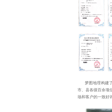
梦图地理
构建
市、县各级百余项
场和客户的一致好