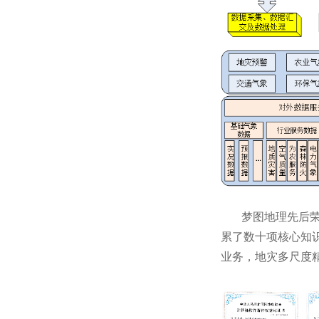
梦图地理先后荣获
累了数十项核心知
业务，地灾多尺度