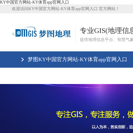
KY中国官方网站-KY体育app官网入口
欢迎访问KY中国官方网站-KY体育app官网入口 官方网站！
专业GIS(地理
提供地理信息平台、智慧气
梦图KY中国官方网站-KY体育app官网入口
KY中国官方网站-KY体育app官网入口