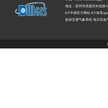
地址：苏州市高新区科发路10
KY中国官方网站-KY体育a
旅游交通气象系统
地灾应急