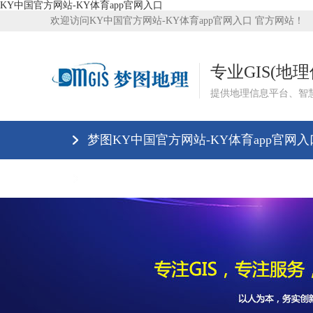
KY中国官方网站-KY体育app官网入口
欢迎访问KY中国官方网站-KY体育app官网入口 官方网站！
专业GIS(地
提供地理信息平台、智
梦图KY中国官方网站-KY体育app官网入
KY中国官方网站-KY体育app官网入口