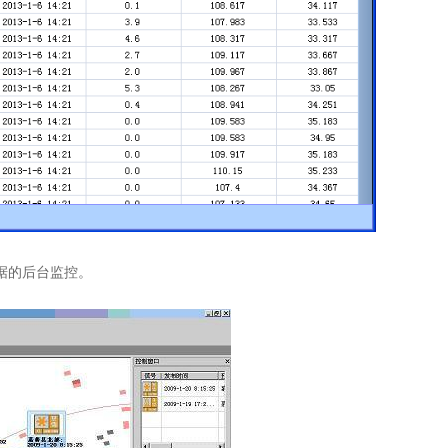
据的后台监控。