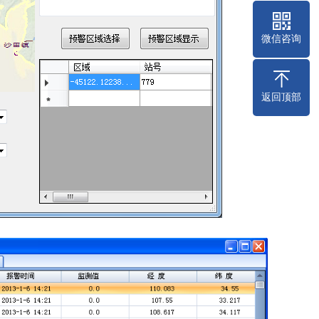
微信咨询
返回顶部