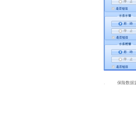
保险数据
.