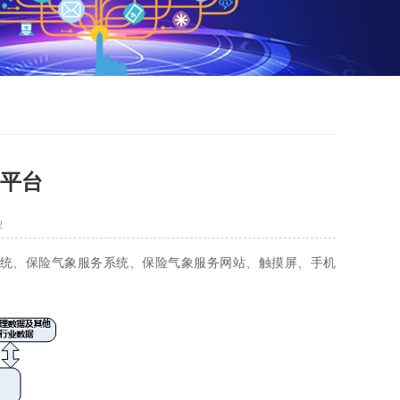
务平台
2
统、保险气象服务系统、保险气象服务网站、触摸屏、手机