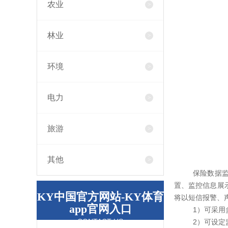
农业
林业
环境
电力
旅游
其他
保险数据
置、监控信息展
KY中国官方网站-KY体育
将以短信报警、
app官网入口
1）可采
CONTACT US
2）可设