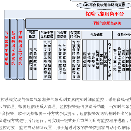
监控系统实现与保险气象相关气象观测要素的实时阈值监控，采用多线程
示与管理、报警短信联系人管理、监控报警短信发送等功能，当实时气象
声音报警、软件闪烁报警三种方式予以提示，短信报警发送给暂时外出的
用多进程方式进行后台运行，可实现一键式开启或关闭所有监控程序进程，
定监控时效、监控自动解除设置，用于超过时效的告警数据将自动予以解除