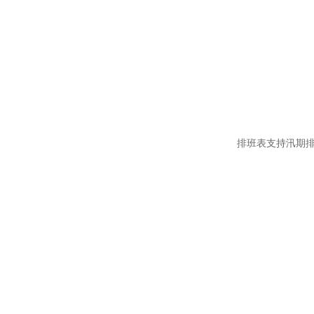
排班表支持汛期排班