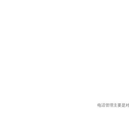
电话管理主要是对人