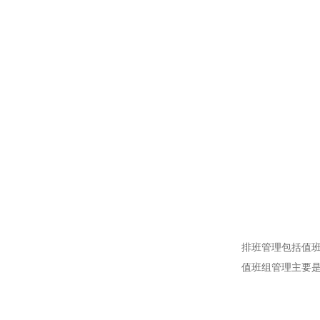
排班管理包括值班组
值班组管理主要是对