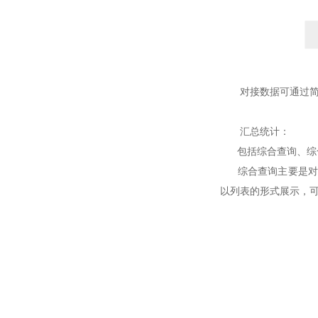
对接数据可通过简单
汇总统计：
包括综合查询、综
综合查询主要是对短
以列表的形式展示，