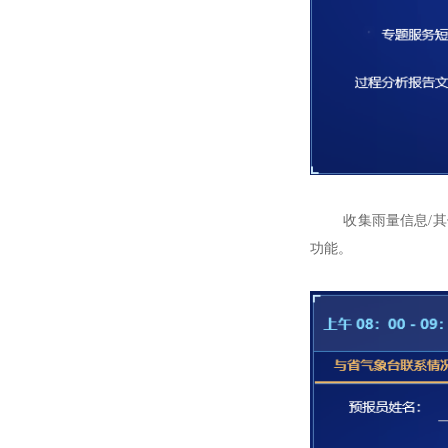
收集雨量信息/其他
功能。