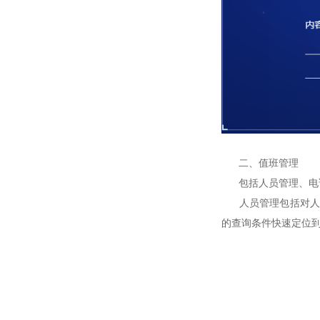
二、值班管理
包括人员管理、电话
人员管理包括对人员
的查询条件快速定位