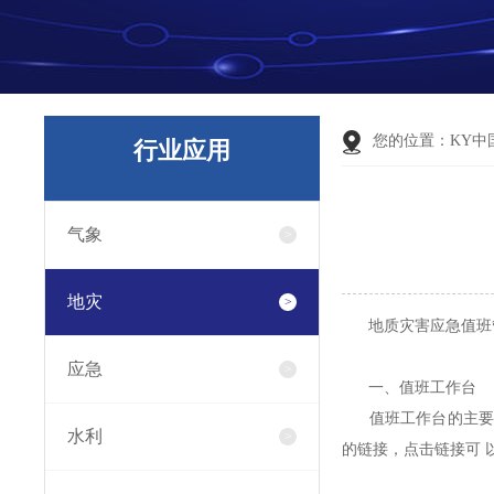
您的位置：
KY中
行业应用
气象
地灾
地质灾害应急值班管
应急
一、值班工作台
值班工作台的主要任
水利
的链接，点击链接可 