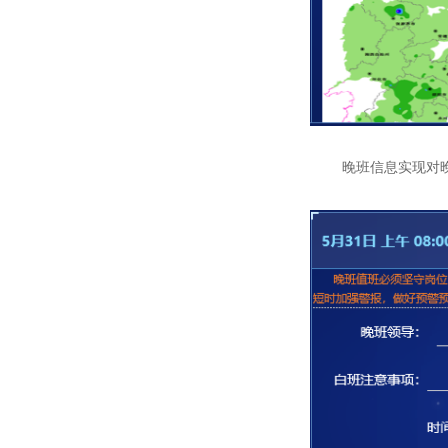
晚班信息实现对晚班