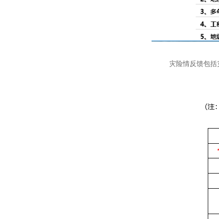
灾险情反馈包括灾险