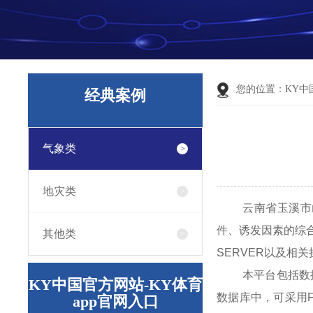
您的位置：
KY中
经典案例
气象类
地灾类
云南省玉溪市
件、诱发因素的综合
其他类
SERVER以及相
本平台包括数
KY中国官方网站-KY体育
数据库中，可采用
app官网入口