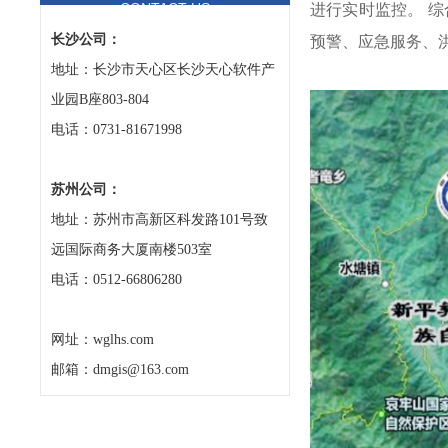
CONTACT US
进行实时监控。 
长沙公司：
预警、应急服务、
地址：长沙市天心区长沙天心软件产
业园B座803-804
电话：0731-81671998
苏州公司：
地址：苏州市高新区科发路101号致
远国际商务大厦南楼503室
电话：0512-66806280
网址：wglhs.com
邮箱：dmgis@163.com