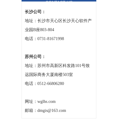
CONTACT US
长沙公司：
地址：长沙市天心区长沙天心软件产
业园B座803-804
电话：0731-81671998
苏州公司：
地址：苏州市高新区科发路101号致
远国际商务大厦南楼503室
电话：0512-66806280
网址：wglhs.com
邮箱：dmgis@163.com