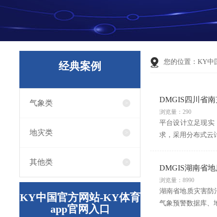
您的位置：
KY中
经典案例
DMGIS四川省
气象类
浏览量：290
平台设计立足现实
地灾类
求，采用分布式云
其他类
DMGIS湖南省
浏览量：8990
湖南省地质灾害防
KY中国官方网站-KY体育
气象预警数据库、
app官网入口