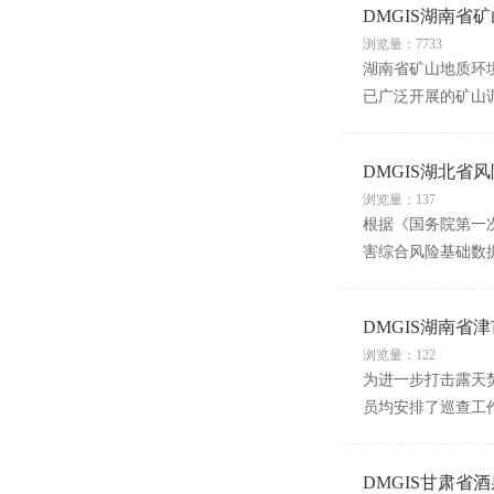
DMGIS湖南省
浏览量：7733
湖南省矿山地质环
已广泛开展的矿山
DMGIS湖北省
浏览量：137
根据《国务院第一
害综合风险基础数
DMGIS湖南省
浏览量：122
为进一步打击露天
员均安排了巡查工
DMGIS甘肃省