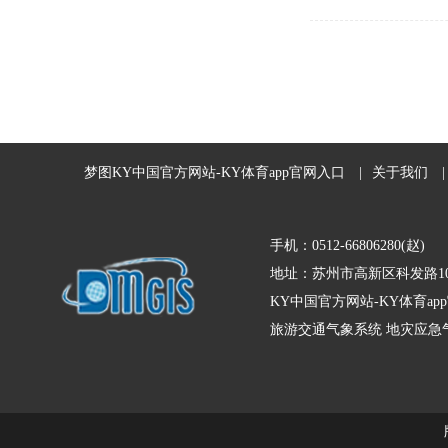
梦图KY中国官方网站-KY体育app官网入口
|
关于我们
|
手机：0512-66806280(赵)
地址：苏州市高新区科发路10
KY中国官方网站-KY体育a
旅游交通气象系统
地灾应急