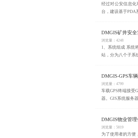
经过对公安信息化
台，建设基于PDA
DMGIS矿井安
浏览量：4248
1、系统组成 系统
站，分为八个子系统
DMGIS-GPS
浏览量：4799
车载GPS终端接受
器。GIS系统服
DMGIS物业管
浏览量：5819
为了使用者的方便